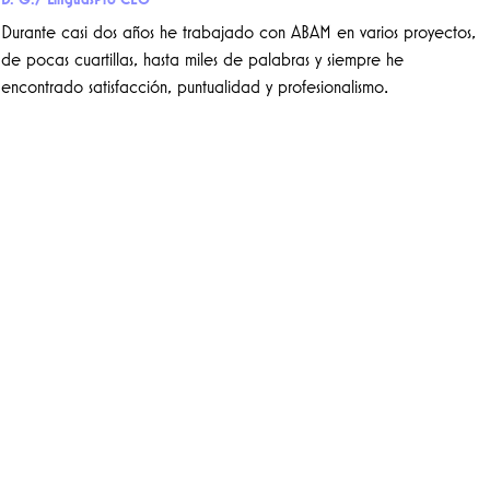
Durante casi dos años he trabajado con ABAM en varios proyectos,
de pocas cuartillas, hasta miles de palabras y siempre he
encontrado satisfacción, puntualidad y profesionalismo.
Entusiasmo y profesionalismo
10 Abr 2019
I.C.S./ Anamar Services
He tenido el gusto de trabajar con ABAM TRANSLATIONS CO SC, a
través de América Márquez, a quien deseo recomendar
ampliamente como una persona íntegra, comprometida con su
trabajo y honesta. Durante este tiempo le ha caracterizado el
entusiasmo y profesionalismo que se requiere para cada uno de los
proyectos encomendados, por lo que sus servicios han resultado muy
satisfactorios tanto para mí como para la compañía que represento.